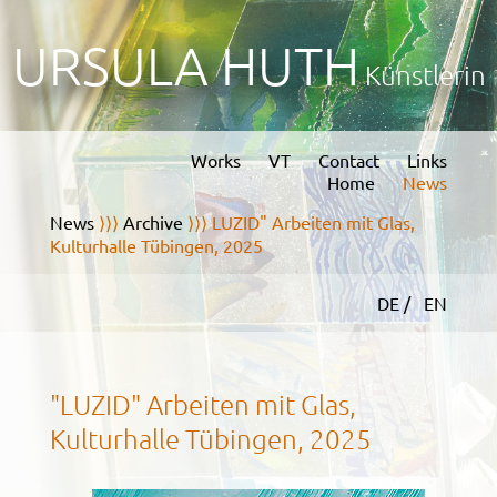
URSULA HUTH
Künstlerin
Works
VT
Contact
Links
Home
News
News
⟩⟩⟩
Archive
⟩⟩⟩ LUZID" Arbeiten mit Glas,
Kulturhalle Tübingen, 2025
DE /
EN
"LUZID" Arbeiten mit Glas,
Kulturhalle Tübingen, 2025