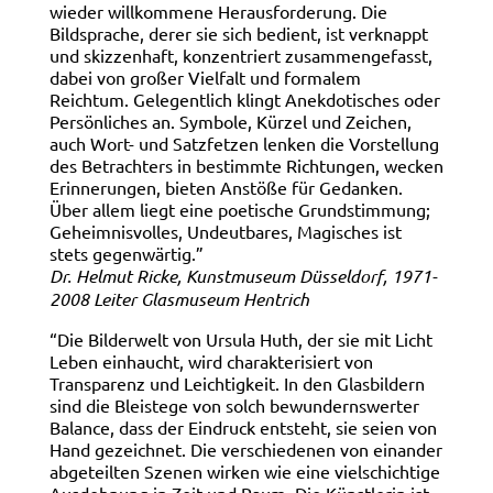
wieder willkommene Herausforderung. Die
Bildsprache, derer sie sich bedient, ist verknappt
und skizzenhaft, konzentriert zusammengefasst,
dabei von großer Vielfalt und formalem
Reichtum. Gelegentlich klingt Anekdotisches oder
Persönliches an. Symbole, Kürzel und Zeichen,
auch Wort- und Satzfetzen lenken die Vorstellung
des Betrachters in bestimmte Richtungen, wecken
Erinnerungen, bieten Anstöße für Gedanken.
Über allem liegt eine poetische Grundstimmung;
Geheimnisvolles, Undeutbares, Magisches ist
stets gegenwärtig.”
Dr. Helmut Ricke, Kunstmuseum Düsseldorf, 1971-
2008 Leiter Glasmuseum Hentrich
“Die Bilderwelt von Ursula Huth, der sie mit Licht
Leben einhaucht, wird charakterisiert von
Transparenz und Leichtigkeit. In den Glasbildern
sind die Bleistege von solch bewundernswerter
Balance, dass der Eindruck entsteht, sie seien von
Hand gezeichnet. Die verschiedenen von einander
abgeteilten Szenen wirken wie eine vielschichtige
Ausdehnung in Zeit und Raum. Die Künstlerin ist