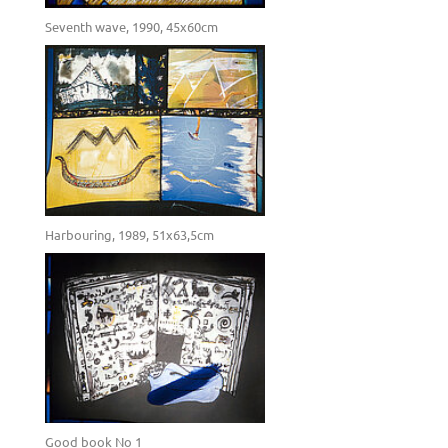
Seventh wave, 1990, 45x60cm
Harbouring, 1989, 51x63,5cm
Good book No 1