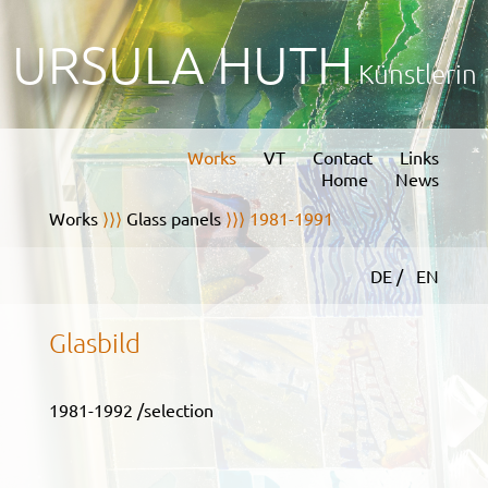
URSULA HUTH
Künstlerin
Works
VT
Contact
Links
Home
News
Works
⟩⟩⟩
Glass panels
⟩⟩⟩ 1981-1991
DE /
EN
Glasbild
1981-1992 /selection