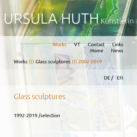
URSULA HUTH
Künstlerin
Works
VT
Contact
Links
Home
News
Works
⟩⟩⟩
Glass sculptures
⟩⟩⟩ 2002-2019
DE /
EN
Glass sculptures
1992-2019 /selection