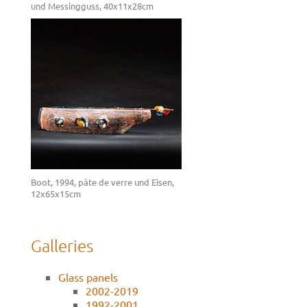
und Messingguss, 40x11x28cm
Boot, 1994, pâte de verre und Eisen,
12x65x15cm
Galleries
Glass panels
2002-2019
1992-2001