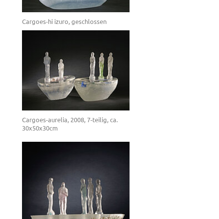
Cargoes-hi izuro, geschlossen
Cargoes-aurelia, 2008, 7-teilig, ca.
30x50x30cm